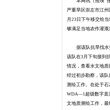
本网讯
（熊瑛
严重旱区崇左市江州
月
23
日
下午
移交给当
够满足当地农作灌溉
据该队抗旱找水
该队在
3
月下旬接到
情况，查看水文地质
经过初步勘察，该队
测绘工作。在处于石
WDA
—
1
超级数字直
文地质测绘工作，最