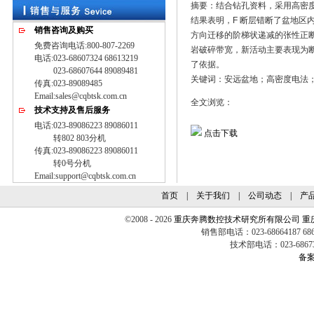
摘要：结合钻孔资料，采用高密度
结果表明，F 断层错断了盆地区
销售咨询及购买
方向迁移的阶梯状递减的张性正断
免费咨询电话:800-807-2269
岩破碎带宽，新活动主要表现为
电话:023-68607324 68613219
了依据。
023-68607644 89089481
关键词：安远盆地；高密度电法
传真:023-89089485
Email:sales@cqbtsk.com.cn
全文浏览：
技术支持及售后服务
电话:023-89086223 89086011
点击下载
转802 803分机
传真:023-89086223 89086011
转0号分机
Email:support@cqbtsk.com.cn
首页
|
关于我们
|
公司动态
|
产
©2008 - 2026
重庆奔腾数控技术研究所有限公司
重
销售部电话：023-68664187 6860
技术部电话：023-68673
备案