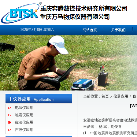
2026年8月8日
星期六
当前位置：
首页
仪器应用
仪
[W
电法仪应用
地震仪应用
安远盆地边缘断层高密度电法探
磁法仪应用
王爱国 ，杨 斌，周俊喜
声波仪应用
(1．中国地震局地震预测研究所兰州