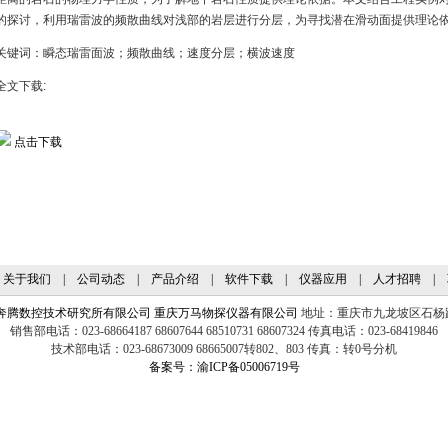
的探讨，利用瑞雷波的频散曲线对浅部的岩层进行分层，为寻找潜在滑动面提供理论
关键词：瞬态瑞雷面波；频散曲线；速度分层；横波速度
全文下载:
点击下载
|
关于我们
|
公司动态
|
产品介绍
|
软件下载
|
仪器应用
|
人才招聘
|
奔腾数控技术研究所有限公司
重庆万马物探仪器有限公司
地址：重庆市九龙坡区石杨路20
销售部电话：023-68664187 68607644 68510731 68607324 传真电话：023-68419846
技术部电话：023-68673009 68665007转802、803 传真：转0号分机
备案号：渝ICP备05006719号